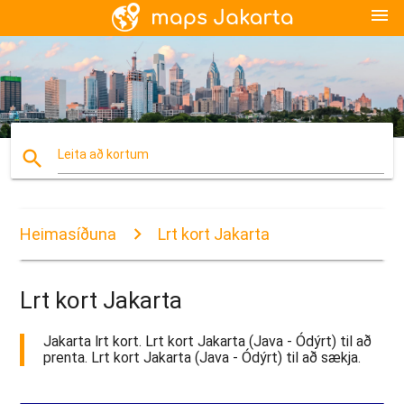
menu
search
Leita að kortum
Heimasíðuna
Lrt kort Jakarta
Lrt kort Jakarta
Jakarta lrt kort. Lrt kort Jakarta (Java - Ódýrt) til að
prenta. Lrt kort Jakarta (Java - Ódýrt) til að sækja.