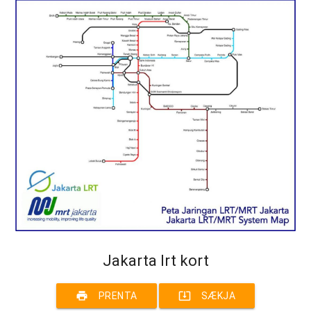
Jakarta lrt kort
print
system_update_alt
PRENTA
SÆKJA